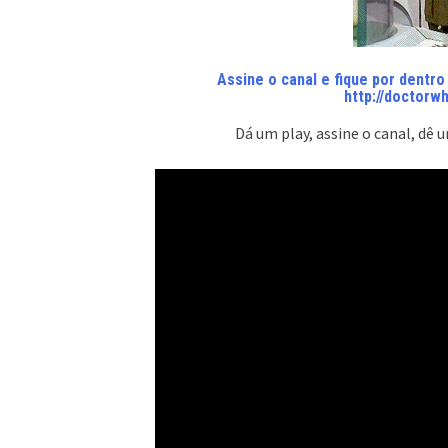
Assine o canal e fique por dentr
http://doctorw
Dá um play, assine o canal, dê