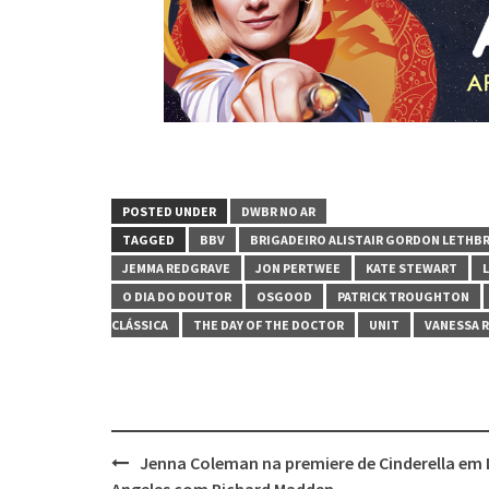
POSTED UNDER
DWBR NO AR
TAGGED
BBV
BRIGADEIRO ALISTAIR GORDON LETHB
JEMMA REDGRAVE
JON PERTWEE
KATE STEWART
O DIA DO DOUTOR
OSGOOD
PATRICK TROUGHTON
CLÁSSICA
THE DAY OF THE DOCTOR
UNIT
VANESSA 
Post
Jenna Coleman na premiere de Cinderella em 
Angeles com Richard Madden