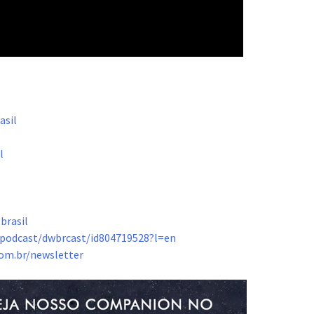
asil
l
l
brasil
r/podcast/dwbrcast/id804719528?l=en
com.br/newsletter