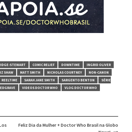
RIDGE-STEWART
COMIC RELIEF
DOWNTIME
INGRID OLIVER
LIZ SHAW
MATT SMITH
NICHOLAS COURTNEY
NON-CANON
REELTIME
SARAH JANE SMITH
SARGENTO BENTON
SÉRIE
REDGRAVE
VIDEOS DOCTOR WHO
VLOG DOCTOR WHO
Los
Feliz Dia da Mulher + Doctor Who Brasil na Globo
News!