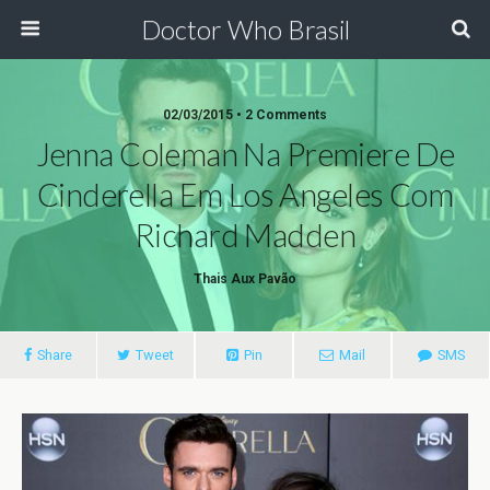
Doctor Who Brasil
02/03/2015 • 2 Comments
Jenna Coleman Na Premiere De
Cinderella Em Los Angeles Com
Richard Madden
Thais Aux Pavão
Share
Tweet
Pin
Mail
SMS