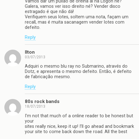
Vamos dar um puxão de orelha aí na Logon né?
Galera, vamos ver isso direito né? Vender disco
estragado é que não dá!
Verifiquem seus lotes, soltem uma nota, façam um
recall, mas é muita sacanagem vender lotes com
defeito.
Reply
Ilton
03/07/2013
Adquiri o mesmo blu ray no Submarino, através do
Dotz, e apresenta o mesmo defeito. Então, é defeito
de fabricação mesmo.
Reply
80s rock bands
18/07/2013
I’m not that much of a online reader to be honest but
your
sites really nice, keep it up! I’ll go ahead and bookmark
your site to come back down the road. All the best