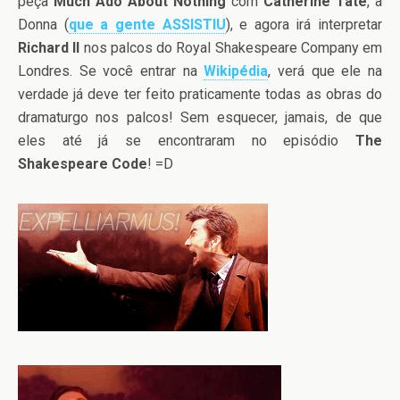
peça
Much Ado About Nothing
com
Catherine Tate
, a
Donna (
que a gente ASSISTIU
), e agora irá interpretar
Richard II
nos palcos do Royal Shakespeare Company em
Londres. Se você entrar na
Wikipédia
, verá que ele na
verdade já deve ter feito praticamente todas as obras do
dramaturgo nos palcos! Sem esquecer, jamais, de que
eles até já se encontraram no episódio
The
Shakespeare Code
! =D