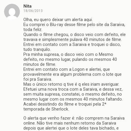
Nita
18/06/2013
Olha, eu quero deixar um alerta aqui.
Eu comprei o Blu-ray desse filme pelo site da Saraiva,
toda feliz.
Quando o filme chegou, o disco veio com defeito, ele
travava e simplesmente pulava 40 minutos de filme.
Entrei em contato com a Saraiva e troquei o disco,
tudo tranquilo.
Pra minha supresa, o disco veio com o Mesmo
defeito, no mesmo lugar, pulando os mesmos 40
minutos de filme.
Entrei em contato com a Logon e alertei, que
provavelmente era algum problema com o lote que
foi pra Saraiva.
Mas o único retorno q tive é q eles iriam averiguar.
Efetuei uma nova troca com a Saraiva, e dessa vez,
sem muita supresa, constatei, o mesmo defeito, no
mesmo lugar com os mesmos 40 minutos faltando.
Acabei desistindo do filme e troquei pela 2ª
temporada de Sherlock.
O alerta que venho fazer é: não comprem na Saraiva
online. Não tive mais nenhum retorno da Saraiva
depois que alertei que o lote deles tava bichado, e