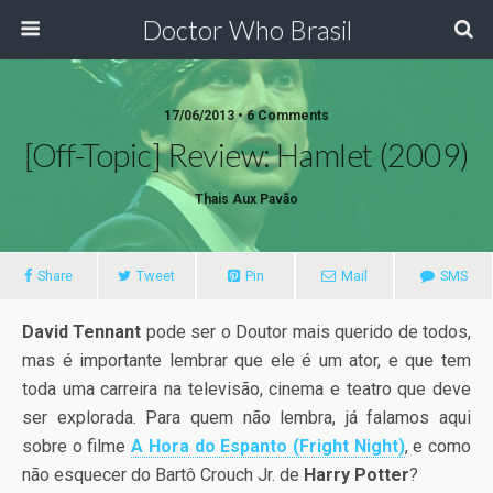
Doctor Who Brasil
17/06/2013 • 6 Comments
[Off-Topic] Review: Hamlet (2009)
Thais Aux Pavão
Share
Tweet
Pin
Mail
SMS
David Tennant
pode ser o Doutor mais querido de todos,
mas é importante lembrar que ele é um ator, e que tem
toda uma carreira na televisão, cinema e teatro que deve
ser explorada. Para quem não lembra, já falamos aqui
sobre o filme
A Hora do Espanto (Fright Night)
, e como
não esquecer do Bartô Crouch Jr. de
Harry Potter
?