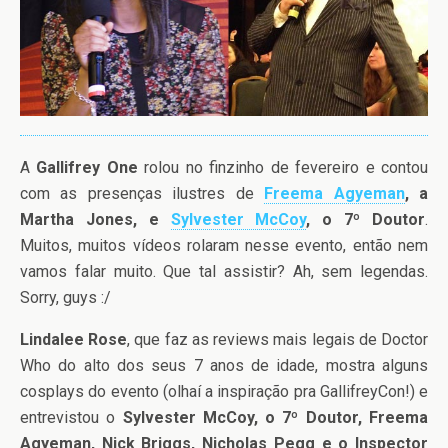
A
Gallifrey One
rolou no finzinho de fevereiro e contou
com as presenças ilustres de
Freema Agyeman
, a
Martha Jones, e
Sylvester McCoy
, o 7º Doutor
.
Muitos, muitos vídeos rolaram nesse evento, então nem
vamos falar muito. Que tal assistir? Ah, sem legendas.
Sorry, guys :/
Lindalee Rose
, que faz as reviews mais legais de Doctor
Who do alto dos seus 7 anos de idade, mostra alguns
cosplays do evento (olhaí a inspiração pra GallifreyCon!) e
entrevistou o
Sylvester McCoy, o 7º Doutor, Freema
Agyeman, Nick Briggs, Nicholas Pegg e o Inspector