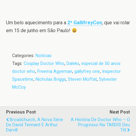
Um belo aquecimento para a
2ª GallifreyCon
, que vai rolar
em 15 de junho em São Paulo!
Categories:
Notícias
Tags:
Cosplay Doctor Who
,
Daleks
,
especial de 50 anos
doctor who
,
Freema Agyeman
,
gallyfrey one
,
Inspector
Spacetime
,
Nicholas Briggs
,
Steven Moffat
,
Sylvester
McCoy
Previous Post
Next Post
Broadchurch, A Nova Série
A História De Doctor Who – O
De David Tennant E Arthur
Progresso Na TARDIS Deu
Darvill
Tilt