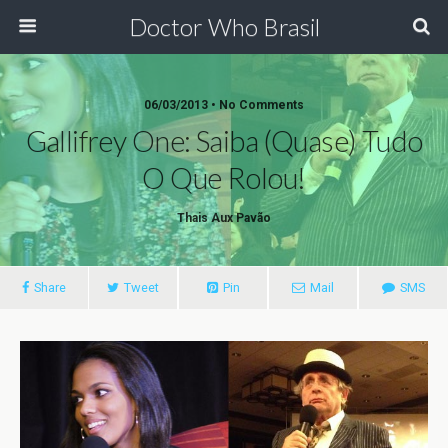
Doctor Who Brasil
06/03/2013 • No Comments
Gallifrey One: Saiba (quase) Tudo
O Que Rolou!
Thais Aux Pavão
Share
Tweet
Pin
Mail
SMS