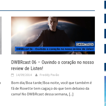
DWBRcast 06 – Ouvindo o coração no nosso
review de Listen!
14/09/2014
Freddy Pavão
o
Bom dia/Boa tarde/Boa noite, você que também é
fã de Roxette tem cagaço do que tem debaixo da
cama! No DWBRcast dessa semana,
[...]