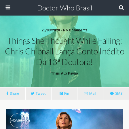
Doctor Who Brasil
25/03/2020 • No Comments
Things She Thought While Falling:
Chris Chibnall Lança Conto Inédito
Da 13ª Doutora!
Thais Aux Pavão
Share
Tweet
Pin
Mail
SMS