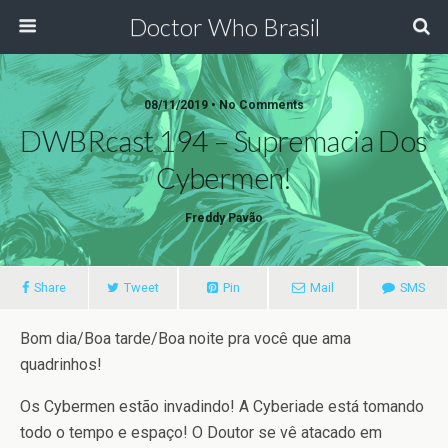
Doctor Who Brasil
08/11/2019 • No Comments
DWBRcast 194 – Supremacia Dos
Cybermen!
Freddy Pavão
Share
Tweet
Pin
Mail
SMS
Bom dia/Boa tarde/Boa noite pra você que ama
quadrinhos!
Os Cybermen estão invadindo! A Cyberiade está tomando
todo o tempo e espaço! O Doutor se vê atacado em