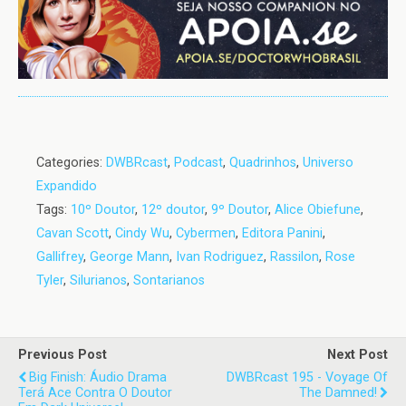
Categories:
DWBRcast
,
Podcast
,
Quadrinhos
,
Universo
Expandido
Tags:
10º Doutor
,
12º doutor
,
9º Doutor
,
Alice Obiefune
,
Cavan Scott
,
Cindy Wu
,
Cybermen
,
Editora Panini
,
Gallifrey
,
George Mann
,
Ivan Rodriguez
,
Rassilon
,
Rose
Tyler
,
Silurianos
,
Sontarianos
Previous Post
Next Post
Big Finish: Áudio Drama
DWBRcast 195 - Voyage Of
Terá Ace Contra O Doutor
The Damned!