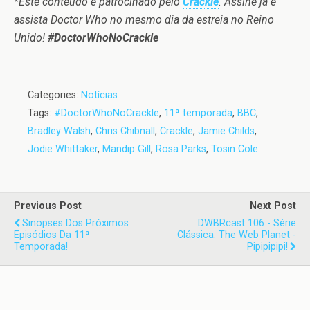
*Este conteúdo é patrocinado pelo
Crackle
. Assine já e
assista Doctor Who no mesmo dia da estreia no Reino
Unido!
#DoctorWhoNoCrackle
Categories:
Notícias
Tags:
#DoctorWhoNoCrackle
,
11ª temporada
,
BBC
,
Bradley Walsh
,
Chris Chibnall
,
Crackle
,
Jamie Childs
,
Jodie Whittaker
,
Mandip Gill
,
Rosa Parks
,
Tosin Cole
Previous Post
Next Post
Sinopses Dos Próximos
DWBRcast 106 - Série
Episódios Da 11ª
Clássica: The Web Planet -
Temporada!
Pipipipipi!