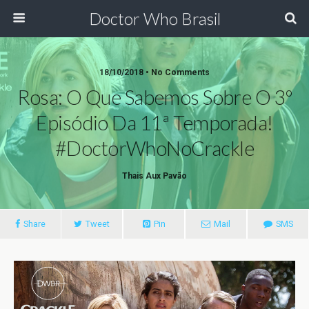
Doctor Who Brasil
18/10/2018 • No Comments
Rosa: O Que Sabemos Sobre O 3º
Episódio Da 11ª Temporada!
#DoctorWhoNoCrackle
Thais Aux Pavão
Share
Tweet
Pin
Mail
SMS