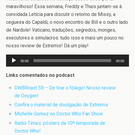
maravilhoso! Essa semana, Freddy e Thais juntam-se à
convidada Letícia para discutir o retorno de Missy, a
cegueira do Capaldi, o novo encontro de Bill e o outro lado
de Nardole! Vaticano, traduções, segredos, monges,
executores e simulacros: tudo isso e mais um pouco no
nosso review de Extremis! Dá um play!
Tocador
00:00
00:00
de
áudio
Links comentados no podcast
DWBRcast 59 – De tirar o fôlego! Nosso review
de Oxygen!
Confira o material de divulgação de Extremis
Michelle Gomez no Doctor Who Fan Show
Radio Times: pôsters da 10ª temporada de
Doctor Who!