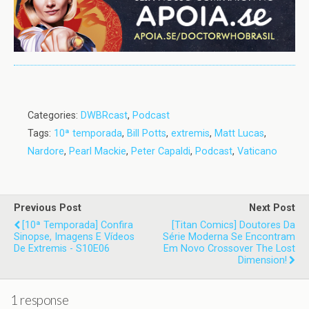
Categories:
DWBRcast
,
Podcast
Tags:
10ª temporada
,
Bill Potts
,
extremis
,
Matt Lucas
,
Nardore
,
Pearl Mackie
,
Peter Capaldi
,
Podcast
,
Vaticano
Previous Post
Next Post
[10ª Temporada] Confira
[Titan Comics] Doutores Da
Sinopse, Imagens E Vídeos
Série Moderna Se Encontram
De Extremis - S10E06
Em Novo Crossover The Lost
Dimension!
1 response