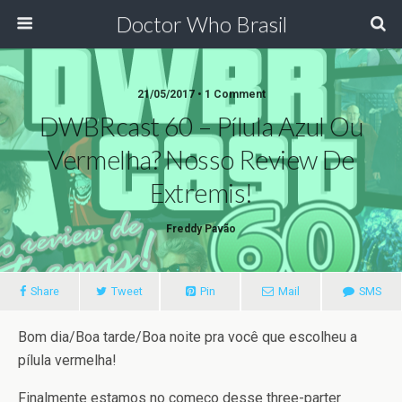
Doctor Who Brasil
21/05/2017 • 1 Comment
DWBRcast 60 – Pílula Azul Ou
Vermelha? Nosso Review De
Extremis!
Freddy Pavão
Share
Tweet
Pin
Mail
SMS
Bom dia/Boa tarde/Boa noite pra você que escolheu a
pílula vermelha!
Finalmente estamos no começo desse three-parter