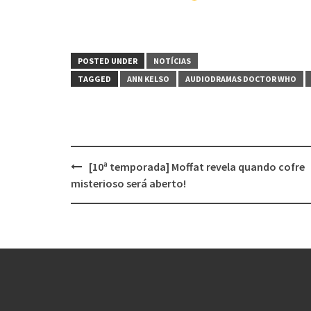
POSTED UNDER
NOTÍCIAS
TAGGED
ANN KELSO
AUDIODRAMAS DOCTOR WHO
Post
[10ª temporada] Moffat revela quando cofre
navigation
misterioso será aberto!