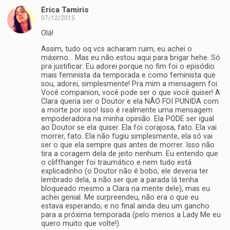
Erica Tamiris
07/12/2015
Olá!
Assim, tudo oq vcs acharam ruim, eu achei o
máximo… Mas eu não estou aqui para brigar hehe. Só
pra justificar: Eu adorei porque no fim foi o episódio
mais feminista da temporada e como feminista que
sou, adorei, simplesmente! Pra mim a mensagem foi:
Você companion, você pode ser o que você quiser! A
Clara queria ser o Doutor e ela NÃO FOI PUNIDA com
a morte por isso! Isso é realmente uma mensagem
empoderadora na minha opinião. Ela PODE ser igual
ao Doutor se ela quiser. Ela foi corajosa, fato. Ela vai
morrer, fato. Ela não fugiu simplesmente, ela só vai
ser o que ela sempre quis antes de morrer. Isso não
tira a coragem dela de jeito nenhum. Eu entendo que
o cliffhanger foi traumático e nem tudo está
explicadinho (o Doutor não é bobo, ele deveria ter
lembrado dela, a não ser que a parada lá tenha
bloqueado mesmo a Clara na mente dele), mas eu
achei genial. Me surpreendeu, não era o que eu
estava esperando, e no final ainda deu um gancho
para a próxima temporada (pelo menos a Lady Me eu
quero muito que volte!).