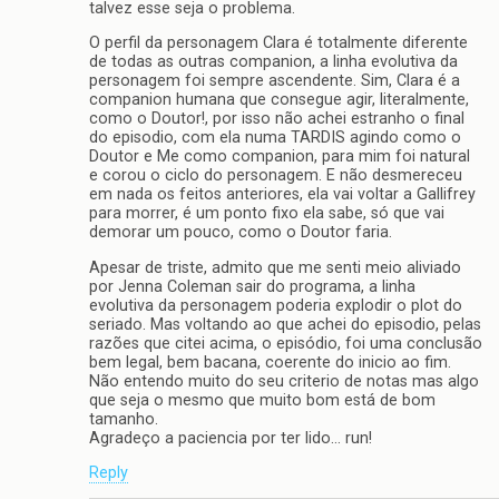
talvez esse seja o problema.
O perfil da personagem Clara é totalmente diferente
de todas as outras companion, a linha evolutiva da
personagem foi sempre ascendente. Sim, Clara é a
companion humana que consegue agir, literalmente,
como o Doutor!, por isso não achei estranho o final
do episodio, com ela numa TARDIS agindo como o
Doutor e Me como companion, para mim foi natural
e corou o ciclo do personagem. E não desmereceu
em nada os feitos anteriores, ela vai voltar a Gallifrey
para morrer, é um ponto fixo ela sabe, só que vai
demorar um pouco, como o Doutor faria.
Apesar de triste, admito que me senti meio aliviado
por Jenna Coleman sair do programa, a linha
evolutiva da personagem poderia explodir o plot do
seriado. Mas voltando ao que achei do episodio, pelas
razões que citei acima, o episódio, foi uma conclusão
bem legal, bem bacana, coerente do inicio ao fim.
Não entendo muito do seu criterio de notas mas algo
que seja o mesmo que muito bom está de bom
tamanho.
Agradeço a paciencia por ter lido… run!
Reply