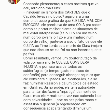
Concordo plenamente; a esses motivos que vc
deu, adiciono mais uns:
– ninguem se lembra dos CARTOES que o
Capaldo levava no bolso? aquilo era uma
demonstracao grafica de que ELE LIDA MAL COM
EMOÇOES. ele precisava de uma COLA pra saber
como se portar melhor diante de situaçoes de
mal estar interpessoal (se o 11o era um velho
num corpo jovem, o 12o é um imaturo num
corpo de velho). junte-se a isso o fato de que ele
CULPA os Time Lords pela morte de Clara (vejam
que nao discuto se ela foi ou nao inconsequente,
pq foi).
Como resultado, vemos um doutor putaço da
vida por uma morte QUE ELE CONSIDERA
INJUSTA, e por isso usa de todos os
subterfugios (o tempo gasto no disco de
confissão) para conseguir alcançar aqueles que
ele considera culpados. Ao alcança-los, ele so
faz humilhar Rassilon e dá um golpe de estado
em Gallifrey. Já no poder, ele tem autoridade
para tentar desfazer a “injustiça” da morte de
Clara. mas ele – mais uma vez nao sabendo lidar
com adversidades – poe os pes pelas maos e
assassina o general (a regeneraçao em
consequencia acaba tentando diminuir um