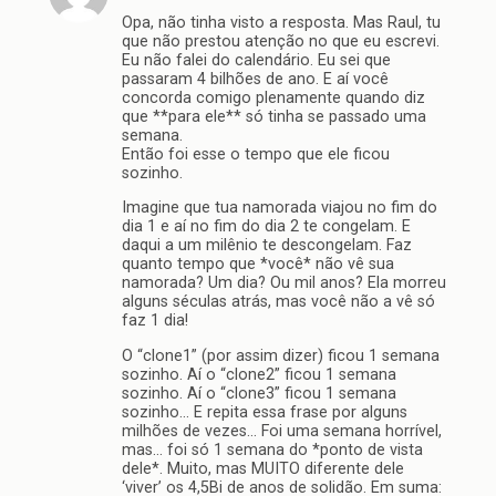
Opa, não tinha visto a resposta. Mas Raul, tu
que não prestou atenção no que eu escrevi.
Eu não falei do calendário. Eu sei que
passaram 4 bilhões de ano. E aí você
concorda comigo plenamente quando diz
que **para ele** só tinha se passado uma
semana.
Então foi esse o tempo que ele ficou
sozinho.
Imagine que tua namorada viajou no fim do
dia 1 e aí no fim do dia 2 te congelam. E
daqui a um milênio te descongelam. Faz
quanto tempo que *você* não vê sua
namorada? Um dia? Ou mil anos? Ela morreu
alguns séculas atrás, mas você não a vê só
faz 1 dia!
O “clone1” (por assim dizer) ficou 1 semana
sozinho. Aí o “clone2” ficou 1 semana
sozinho. Aí o “clone3” ficou 1 semana
sozinho… E repita essa frase por alguns
milhões de vezes… Foi uma semana horrível,
mas… foi só 1 semana do *ponto de vista
dele*. Muito, mas MUITO diferente dele
‘viver’ os 4,5Bi de anos de solidão. Em suma: