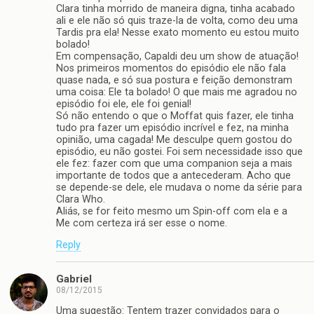
Clara tinha morrido de maneira digna, tinha acabado
ali e ele não só quis traze-la de volta, como deu uma
Tardis pra ela! Nesse exato momento eu estou muito
bolado!
Em compensação, Capaldi deu um show de atuação!
Nos primeiros momentos do episódio ele não fala
quase nada, e só sua postura e feição demonstram
uma coisa: Ele ta bolado! O que mais me agradou no
episódio foi ele, ele foi genial!
Só não entendo o que o Moffat quis fazer, ele tinha
tudo pra fazer um episódio incrível e fez, na minha
opinião, uma cagada! Me desculpe quem gostou do
episódio, eu não gostei. Foi sem necessidade isso que
ele fez: fazer com que uma companion seja a mais
importante de todos que a antecederam. Acho que
se depende-se dele, ele mudava o nome da série para
Clara Who.
Aliás, se for feito mesmo um Spin-off com ela e a
Me com certeza irá ser esse o nome.
Reply
Gabriel
08/12/2015
Uma sugestão: Tentem trazer convidados para o