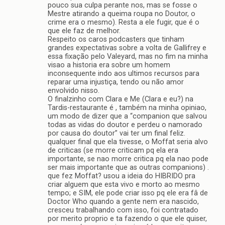
pouco sua culpa perante nos, mas se fosse o
Mestre atirando a queima roupa no Doutor, o
crime era o mesmo). Resta a ele fugir, que é o
que ele faz de melhor.
Respeito os caros podcasters que tinham
grandes expectativas sobre a volta de Gallifrey e
essa fixação pelo Valeyard, mas no fim na minha
visao a historia era sobre um homem
inconsequente indo aos ultimos recursos para
reparar uma injustiça, tendo ou não amor
envolvido nisso.
O finalzinho com Clara e Me (Clara e eu?) na
Tardis-restaurante é , também na minha opiniao,
um modo de dizer que a “companion que salvou
todas as vidas do doutor e perdeu o namorado
por causa do doutor” vai ter um final feliz.
qualquer final que ela tivesse, o Moffat seria alvo
de criticas (se morre criticam pq ela era
importante, se nao morre critica pq ela nao pode
ser mais importante que as outras companions) .
que fez Moffat? usou a ideia do HIBRIDO pra
criar alguem que esta vivo e morto ao mesmo
tempo; e SIM, ele pode criar isso pq ele era fâ de
Doctor Who quando a gente nem era nascido,
cresceu trabalhando com isso, foi contratado
por merito proprio e ta fazendo o que ele quiser,