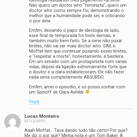
ideologia nebulando meu julgamento na serie.
Nâo quero um doctor who “feminista”, quero um
doctor who como sempre foi, demonstrando o
melhor que a humanidade pode ser, e criticando
o pior dela.
Emfim, deixando o papo de ideologia de lado,
esse final de temporada foi triste demais, e
também muito bem feito. Se a serie não puxar
limites, não vai ser mais doctor who. SIM, o
Moffat tem que continuar puxando esses limites,
e “respeitar a morte”, honestamente, é besteira.
Em um seriado com um protagonista com varias
vidas, depois da ligação extremamente forte que
o doutor e a clara estabeleceram, Ele não fazer
nada seria completamente ABSURDO.
Emfim, amei o episodio, e só posso sonhar com
um Spinoff de Clara Ashildr
Reply
Lucas Monteiro
07/12/2015
Aaah Moffat… Tava dando tudo tão certo! Por que?
Me diz o por quê? Minha nota é um Tom Baker. A