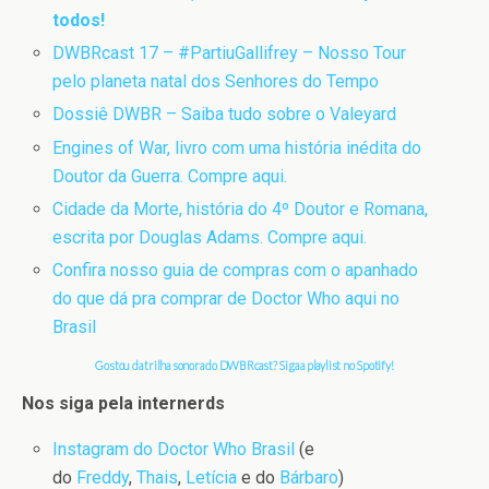
todos!
DWBRcast 17 – #PartiuGallifrey – Nosso Tour
pelo planeta natal dos Senhores do Tempo
Dossiê DWBR – Saiba tudo sobre o Valeyard
Engines of War, livro com uma história inédita do
Doutor da Guerra. Compre aqui.
Cidade da Morte, história do 4º Doutor e Romana,
escrita por Douglas Adams. Compre aqui.
Confira nosso guia de compras com o apanhado
do que dá pra comprar de Doctor Who aqui no
Brasil
Gostou da trilha sonora do DWBRcast? Siga a playlist no Spotify!
Nos siga pela internerds
Instagram do Doctor Who Brasil
(e
do
Freddy
,
Thais
,
Letícia
e do
Bárbaro
)