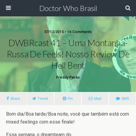
Doctor Who Brasil
07/12/2015 • 16 Comments
DWBRcast 41 – Uma Montanha-
Russa De Feels! Nosso Review De
Hell Bent
Freddy Pavão
Share
Tweet
Pin
Mail
SMS
Bom dia/Boa tarde/Boa noite, você que também está com
mixed feelings com esse finale!
Essa semana, o dreamteam do