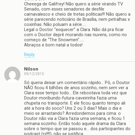
Cheeega de Galifrey! Não quero a série virando TV
Senado, com esses senadores de desfile
carnavalesco e cheio de tretas políticas!!! Não quero a
série parecendo noticiário de Brasília, nem petralhas x
coxinhas. Não poluam a série…..
Legal o Doctor “esquecer” a Clara. Não dá pra ficar
com o Doctor deprê morando nas nuvens, como no
começo de “The Snowmen”…..
Abraços e bom natal a todos!
Reply
Nilson
09/12/2015
Só queria deixar um comentário rápido… Pô, o Doutor
NÃO ficou 4 bilhões de anos sozinho, nem sem ver a
Clara esse tempo todo… Ele rebootava toda vez que
Doutor-moribundo-futura-caveirinha fazia uma
chupeta no transporte. E ele ficou quanto tempo ali
até a hora do soco? Uns 2 ou 3 dias? Mais o dia e
meio se arrastando? Arredondemos para cima: o
Doutor não via a Clara fazia uma semana, e ficou 1
semana sozinho. Então todo aquele drama da Clara
sobre o tempo que se passou e… dos participantes do
podcast (rs!!!!), não se justifica.