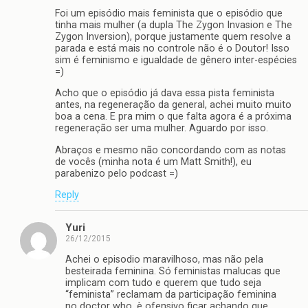
Foi um episódio mais feminista que o episódio que
tinha mais mulher (a dupla The Zygon Invasion e The
Zygon Inversion), porque justamente quem resolve a
parada e está mais no controle não é o Doutor! Isso
sim é feminismo e igualdade de gênero inter-espécies
=)
Acho que o episódio já dava essa pista feminista
antes, na regeneração da general, achei muito muito
boa a cena. E pra mim o que falta agora é a próxima
regeneração ser uma mulher. Aguardo por isso.
Abraços e mesmo não concordando com as notas
de vocês (minha nota é um Matt Smith!), eu
parabenizo pelo podcast =)
Reply
Yuri
26/12/2015
Achei o episodio maravilhoso, mas não pela
besteirada feminina. Só feministas malucas que
implicam com tudo e querem que tudo seja
“feminista” reclamam da participação feminina
no doctor who. è ofensivo ficar achando que