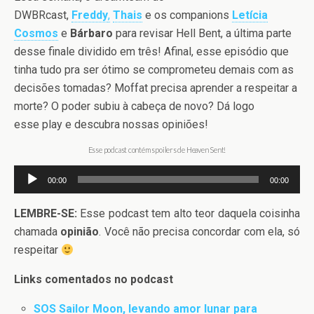
DWBRcast,
Freddy
,
Thais
e os companions
Letícia
Cosmos
e
Bárbaro
para revisar Hell Bent, a última parte
desse finale dividido em três! Afinal, esse episódio que
tinha tudo pra ser ótimo se comprometeu demais com as
decisões tomadas? Moffat precisa aprender a respeitar a
morte? O poder subiu à cabeça de novo? Dá logo
esse play e descubra nossas opiniões!
Esse podcast contém spoilers de Heaven Sent!
Tocador
00:00
00:00
de
áudio
LEMBRE-SE:
Esse podcast tem alto teor daquela coisinha
chamada
opinião
. Você não precisa concordar com ela, só
respeitar
Links comentados no podcast
SOS Sailor Moon, levando amor lunar para