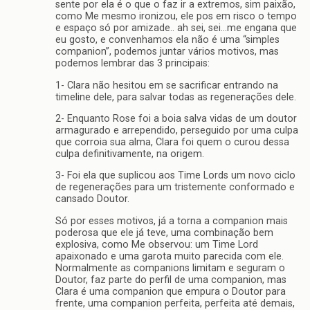
sente por ela é o que o faz ir a extremos, sim paixão,
como Me mesmo ironizou, ele pos em risco o tempo
e espaço só por amizade.. ah sei, sei…me engana que
eu gosto, e convenhamos ela não é uma “simples
companion”, podemos juntar vários motivos, mas
podemos lembrar das 3 principais:
1- Clara não hesitou em se sacrificar entrando na
timeline dele, para salvar todas as regenerações dele.
2- Enquanto Rose foi a boia salva vidas de um doutor
armagurado e arrependido, perseguido por uma culpa
que corroia sua alma, Clara foi quem o curou dessa
culpa definitivamente, na origem.
3- Foi ela que suplicou aos Time Lords um novo ciclo
de regenerações para um tristemente conformado e
cansado Doutor.
Só por esses motivos, já a torna a companion mais
poderosa que ele já teve, uma combinação bem
explosiva, como Me observou: um Time Lord
apaixonado e uma garota muito parecida com ele.
Normalmente as companions limitam e seguram o
Doutor, faz parte do perfil de uma companion, mas
Clara é uma companion que empura o Doutor para
frente, uma companion perfeita, perfeita até demais,