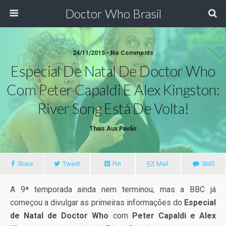
Doctor Who Brasil
24/11/2015 • No Comments
Especial De Natal De Doctor Who
Com Peter Capaldi E Alex Kingston:
River Song Está De Volta!
Thais Aux Pavão
Share
Tweet
Pin
Mail
SMS
A 9ª temporada ainda nem terminou, mas a BBC já
começou a divulgar as primeiras informações do
Especial
de Natal de Doctor Who
com
Peter Capaldi e Alex