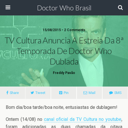
Doctor Who Brasil
15/08/2015 • 2 Comments
TV Cultura Anuncia A Estreia Da 8ª
Temporada De Doctor Who
Dublada
Freddy Pavão
Share
Tweet
Pin
Mail
SMS
Bom dia/boa tarde/boa noite, entusiastas de dublagem!
Ontem (14/08) no
canal oficial da TV Cultura no youtube
,
foram adicionadas as duas chamadas da oitava