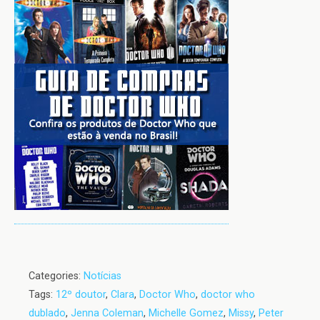
Categories:
Notícias
Tags:
12º doutor
,
Clara
,
Doctor Who
,
doctor who
dublado
,
Jenna Coleman
,
Michelle Gomez
,
Missy
,
Peter