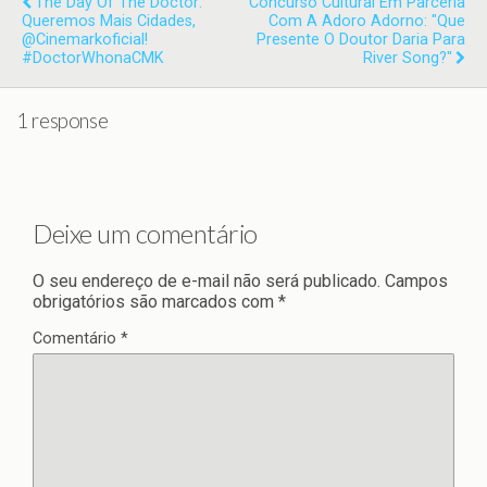
The Day Of The Doctor:
Concurso Cultural Em Parceria
Queremos Mais Cidades,
Com A Adoro Adorno: "Que
@cinemarkoficial!
Presente O Doutor Daria Para
#DoctorWhonaCMK
River Song?"
1 response
Deixe um comentário
O seu endereço de e-mail não será publicado.
Campos
obrigatórios são marcados com
*
Comentário
*