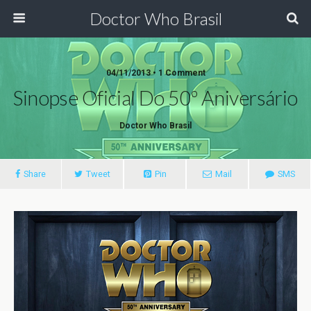
Doctor Who Brasil
04/11/2013 • 1 Comment
Sinopse Oficial Do 50º Aniversário
Doctor Who Brasil
Share
Tweet
Pin
Mail
SMS