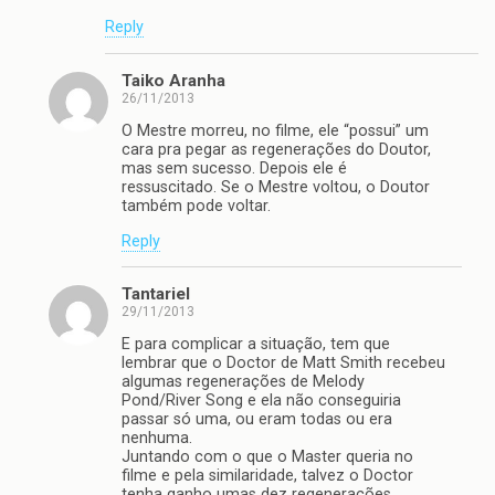
Reply
Taiko Aranha
26/11/2013
O Mestre morreu, no filme, ele “possui” um
cara pra pegar as regenerações do Doutor,
mas sem sucesso. Depois ele é
ressuscitado. Se o Mestre voltou, o Doutor
também pode voltar.
Reply
Tantariel
29/11/2013
E para complicar a situação, tem que
lembrar que o Doctor de Matt Smith recebeu
algumas regenerações de Melody
Pond/River Song e ela não conseguiria
passar só uma, ou eram todas ou era
nenhuma.
Juntando com o que o Master queria no
filme e pela similaridade, talvez o Doctor
tenha ganho umas dez regenerações.