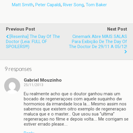
Matt Smith
,
Peter Capaldi
,
River Song
,
Tom Baker
Previous Post
Next Post
[Resenha] The Day Of The
Cinemark Abre MAIS SALAS
Doctor (leia: FULL OF
Para Exibição De The Day Of
SPOILERS!!!)
The Doctor De 29/11 A 05/12!
9 responses
Gabriel Mouzinho
25/11/2013
Eu realmente acho que o doutor ganhou mais um
bocado de regeneraçoes com aquele suquinho dw
hormonios da irmandade loca la…. Mesmo assim nos
sabemos que existem oitro exemplo de regeneraçao
maluca que e o master… Que usou sua “ultima”
regeneraçao no filme e depois volta…. Me corrigam se
estiver errado please….