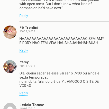
with open arms. But I don’t know what kind of
companion he’d have next.”
Reply
Fê Trentini
25/11/2011
NAAAAAAAAAAAAAAAAAAAAAAAAAAO SEM AMY
E RORY NÃO TEM VIDA HAUAHAUAHAHAHAUAH
Reply
Itamy
28/11/2011
Olá, queria saber se esse vai ser o 7×00 ou ainda é
sexta temporada..
no imdb ta falando q é da 7°.. AMOOOO O SITE DE
VCS <3
Reply
Leticia Tomaz
18/05/2012