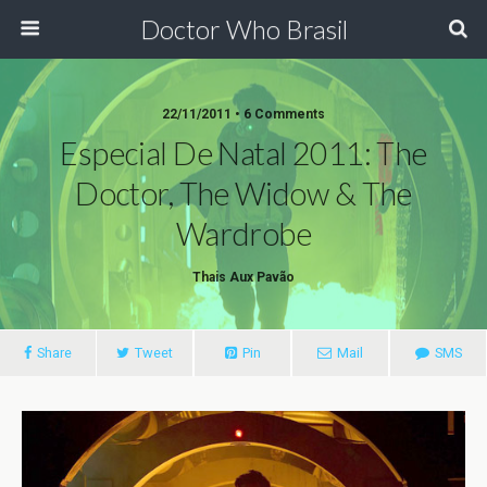
Doctor Who Brasil
22/11/2011 • 6 Comments
Especial De Natal 2011: The
Doctor, The Widow & The
Wardrobe
Thais Aux Pavão
Share
Tweet
Pin
Mail
SMS