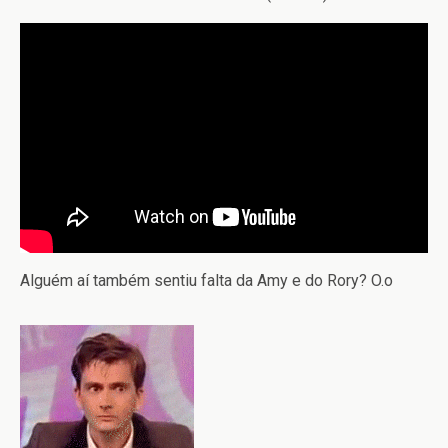
Alguém aí também sentiu falta da Amy e do Rory? O.o