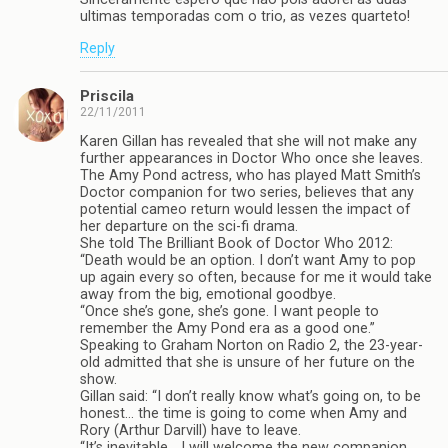
ultimas temporadas com o trio, as vezes quarteto!
Reply
Priscila
22/11/2011
Karen Gillan has revealed that she will not make any
further appearances in Doctor Who once she leaves.
The Amy Pond actress, who has played Matt Smith’s
Doctor companion for two series, believes that any
potential cameo return would lessen the impact of
her departure on the sci-fi drama.
She told The Brilliant Book of Doctor Who 2012:
“Death would be an option. I don’t want Amy to pop
up again every so often, because for me it would take
away from the big, emotional goodbye.
“Once she’s gone, she’s gone. I want people to
remember the Amy Pond era as a good one.”
Speaking to Graham Norton on Radio 2, the 23-year-
old admitted that she is unsure of her future on the
show.
Gillan said: “I don’t really know what’s going on, to be
honest… the time is going to come when Amy and
Rory (Arthur Darvill) have to leave.
“It’s inevitable… I will welcome the new companion