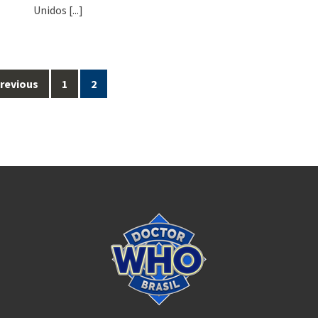
Unidos
[...]
revious
1
2