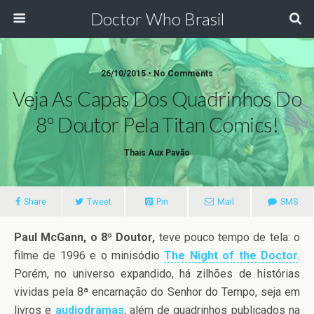
Doctor Who Brasil
26/10/2015 • No Comments
Veja As Capas Dos Quadrinhos Do
8º Doutor Pela Titan Comics!
Thais Aux Pavão
Share
Tweet
Pin
Mail
SMS
Paul McGann, o 8º Doutor,
teve pouco tempo de tela: o
filme de 1996 e o minisódio
The Night of the Doctor
.
Porém, no universo expandido, há zilhões de histórias
vividas pela 8ª encarnação do Senhor do Tempo, seja em
livros e
audiodramas
, além de quadrinhos publicados na