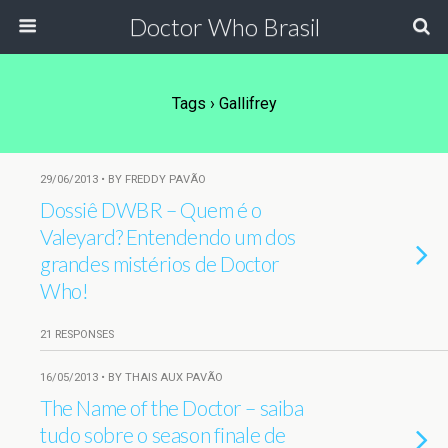
Doctor Who Brasil
Tags › Gallifrey
29/06/2013 • BY FREDDY PAVÃO
Dossiê DWBR – Quem é o
Valeyard? Entendendo um dos
grandes mistérios de Doctor
Who!
21 RESPONSES
16/05/2013 • BY THAIS AUX PAVÃO
The Name of the Doctor – saiba
tudo sobre o season finale de