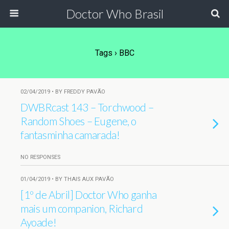
Doctor Who Brasil
Tags › BBC
02/04/2019 • BY FREDDY PAVÃO
DWBRcast 143 – Torchwood –
Random Shoes – Eugene, o
fantasminha camarada!
NO RESPONSES
01/04/2019 • BY THAIS AUX PAVÃO
[1º de Abril] Doctor Who ganha
mais um companion, Richard
Ayoade!