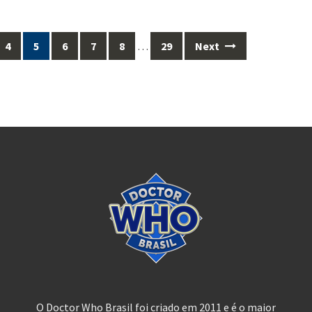
4
5
6
7
8
…
29
Next
O Doctor Who Brasil foi criado em 2011 e é o maior