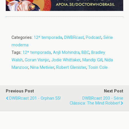
Categories:
12ª temporada
,
DWBRcast
,
Podcast
,
Série
moderna
Tags:
12ª temporada
,
Anjli Mohindra
,
BBC
,
Bradley
Walsh
,
Goran Visnjic
,
Jodie Whittaker
,
Mandip Gill
,
Nida
Manzoor
,
Nina Metivier
,
Robert Glenister
,
Tosin Cole
Previous Post
Next Post
DWBRcast 201 - Orphan 55!
DWBRcast 203 - Série
Clássica: The Mind Robber!