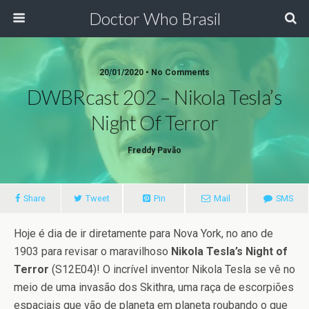
Doctor Who Brasil
20/01/2020 • No Comments
DWBRcast 202 – Nikola Tesla’s
Night Of Terror
Freddy Pavão
Share
Tweet
Pin
Mail
SMS
Hoje é dia de ir diretamente para Nova York, no ano de
1903 para revisar o maravilhoso
Nikola Tesla’s Night of
Terror
(S12E04)! O incrível inventor Nikola Tesla se vê no
meio de uma invasão dos Skithra, uma raça de escorpiões
espaciais que vão de planeta em planeta roubando o que