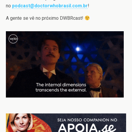
no
podcast@doctorwhobrasil.com.br
!
A gente se vê no próximo DWBRcast!