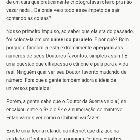
de um cara que praticamente criptografava roteiro pra não
vazar nada… De onde veio todo esse ímpeto de sair
contando as coisas?
Nosso primeiro impulso, ao saber que ela era do passado,
foi colocá-la em um
universo paralelo
. E por quê? Bem,
porque o fandom já está extremamente
apegado
aos
números de seus Doutores favoritos, simples assim! É
uma questão que ultrapassa o cânone e pula para a vida
real. Ninguém quer ver seu Doutor favorito mudando de
número. Fora que a gente também adora a ideia de
universos paralelos!
Porém, a gente sabe que o Doutor da Guerra veio aí, se
encaixou entre o 8º e o 9º e a numeração se manteve.
Então vamos ver como o Chibnall vai fazer.
Existe uma teoria rolando na internet que diz que na
verdade a Doutora Ruth é a primeira Doutora –
antes