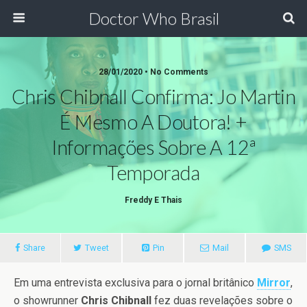
Doctor Who Brasil
28/01/2020 • No Comments
Chris Chibnall Confirma: Jo Martin
É Mesmo A Doutora! +
Informações Sobre A 12ª
Temporada
Freddy E Thais
Share
Tweet
Pin
Mail
SMS
Em uma entrevista exclusiva para o jornal britânico
Mirror
,
o showrunner
Chris Chibnall
fez duas revelações sobre o