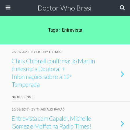
Doctor Who Brasil
Tags › Entrevista
28/01/2020 • BY FREDDY E THAIS
Chris Chibnall confirma: Jo Martin
é mesmo a Doutora! +
Informações sobre a 12ª
Temporada
NO RESPONSES
20/06/2017 • BY THAIS AUX PAVÃO
Entrevista com Capaldi, Michelle
Gomez e Moffat na Radio Times!