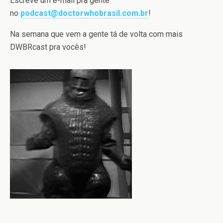
Escreve um e-mail pra gente
no
podcast@doctorwhobrasil.com.br
!
Na semana que vem a gente tá de volta com mais
DWBRcast pra vocês!