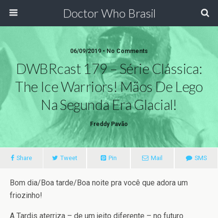
Doctor Who Brasil
06/09/2019 • No Comments
DWBRcast 179 – Série Clássica:
The Ice Warriors! Mãos De Lego
Na Segunda Era Glacial!
Freddy Pavão
Share
Tweet
Pin
Mail
SMS
Bom dia/Boa tarde/Boa noite pra você que adora um
friozinho!
A Tardis aterriza – de um jeito diferente – no futuro