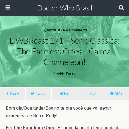
Doctor Who Brasil
09/08/2019 • No Comments
DWBRcast 171 – Série Clássica:
The Faceless Ones – Calma,
Chameleon!
Freddy Pavão
Share
Tweet
Pin
Mail
SMS
Bom dia/Boa tarde/Boa noite pra você que vai sentir
saudades de Ben e Polly!
Em
The Faceless
Ones,
8º arco da quarta temporada da