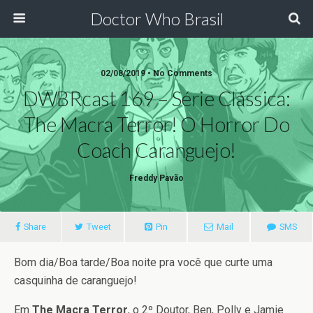
Doctor Who Brasil
02/08/2019 • No Comments
DWBRcast 169 – Série Clássica:
The Macra Terror! O Horror Do
Coach Caranguejo!
Freddy Pavão
Share
Tweet
Pin
Mail
SMS
Bom dia/Boa tarde/Boa noite pra você que curte uma
casquinha de caranguejo!
Em
The Macra Terror
, o 2º Doutor, Ben, Polly e Jamie