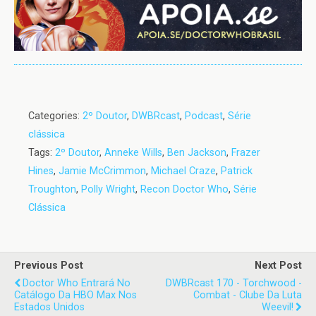
Categories:
2º Doutor
,
DWBRcast
,
Podcast
,
Série
clássica
Tags:
2º Doutor
,
Anneke Wills
,
Ben Jackson
,
Frazer
Hines
,
Jamie McCrimmon
,
Michael Craze
,
Patrick
Troughton
,
Polly Wright
,
Recon Doctor Who
,
Série
Clássica
Previous Post
Next Post
Doctor Who Entrará No
DWBRcast 170 - Torchwood -
Catálogo Da HBO Max Nos
Combat - Clube Da Luta
Estados Unidos
Weevil!