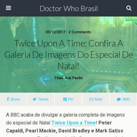
Doctor Who Brasil
05/12/2017 • 2 Comments
Twice Upon A Time: Confira A
Galeria De Imagens Do Especial De
Natal!
Thais Aux Pavão
Share
Tweet
Pin
Mail
SMS
A BBC acaba de divulgar a galeria completa de imagens
do especial de Natal
Twice Upon a Time
!
Peter
Capaldi, Pearl Mackie, David Bradley e Mark Gatiss