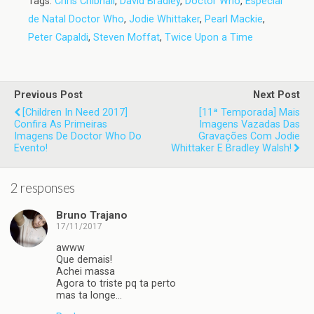
Tags:
Chris Chibnall
,
David Bradley
,
Doctor Who
,
Especial
de Natal Doctor Who
,
Jodie Whittaker
,
Pearl Mackie
,
Peter Capaldi
,
Steven Moffat
,
Twice Upon a Time
Previous Post
Next Post
[Children In Need 2017]
[11ª Temporada] Mais
Confira As Primeiras
Imagens Vazadas Das
Imagens De Doctor Who Do
Gravações Com Jodie
Evento!
Whittaker E Bradley Walsh!
2 responses
Bruno Trajano
17/11/2017
awww
Que demais!
Achei massa
Agora to triste pq ta perto
mas ta longe…