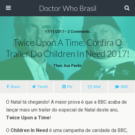
Doctor Who Brasil
17/11/2017 • 2 Comments
Twice Upon A Time: Confira O
Trailer Do Children In Need 2017!
Thais Aux Pavão
Share
Tweet
Pin
Mail
SMS
O Natal tá chegando! A maior prova é que a BBC acaba de
lançar mais um trailer do especial de Natal deste ano,
Twice Upon a Time
!
O
Children In Need
é uma campanha de caridade da BBC,