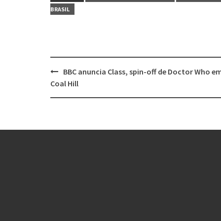
BRASIL
Post
BBC anuncia Class, spin-off de Doctor Who e
navigation
Coal Hill