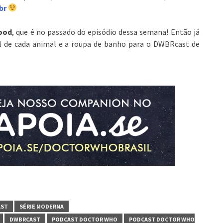
br
lood
, que é no passado do episódio dessa semana! Então já
al de cada animal e a roupa de banho para o DWBRcast de
AST
SÉRIE MODERNA
DWBRCAST
PODCAST DOCTOR WHO
PODCAST DOCTOR WHO