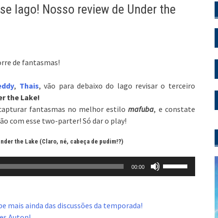
se lago! Nosso review de Under the
rre de fantasmas!
eddy
,
Thais
, vão para debaixo do lago revisar o terceiro
r the Lake!
 capturar fantasmas no melhor estilo
mafuba
, e constate
o com esse two-parter! Só dar o play!
nder the Lake (Claro, né, cabeça de pudim!?)
Use
00:00
as
setas
para
pe mais ainda das discussões da temporada!
cima
mes Auton!