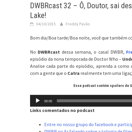
DWBRcast 32 – Ô, Doutor, sai des
Lake!
04/10/2015
Freddy Pavão
Bom dia/Boa tarde/Boa noite, você que também co
No
DWBRcast
dessa semana, o casal DWBR,
Fr
episódio da nona temporada de Doctor Who –
Unde
Analise cada parte do episódio, aprenda a como
com a gente que o
Catra
realmente tem uma ligaçã
Esse podcast contém spoilers de U
Tocador
00:00
de
Links comentados no podcast
áudio
Entre no nosso grupo do facebook e partici
DWBR no Ar falando sobre a trilogia de fil