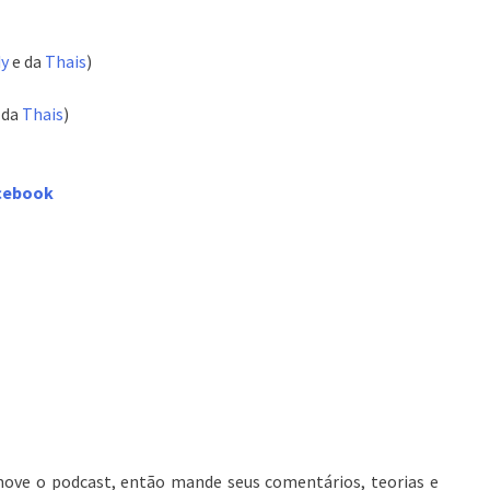
dy
e da
Thais
)
 da
Thais
)
acebook
move o podcast, então mande seus comentários, teorias e