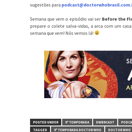
sugestões para
podcast@doctorwhobrasil.com.
Semana que vem o episódio vai ser
Before the F
prepare o colete salva-vidas, a arca com um cas
semana que vem! Nós vemos lá!
POSTED UNDER
9ª TEMPORADA
DWBRCAST
PODC
TAGGED
9ª TEMPORADA DOCTOR WHO
DOCTOR WHO