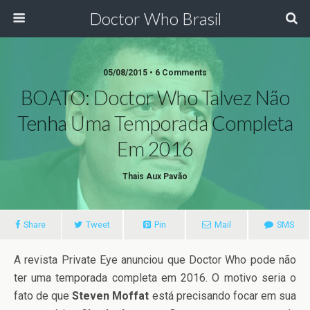
Doctor Who Brasil
05/08/2015 • 6 Comments
BOATO: Doctor Who Talvez Não
Tenha Uma Temporada Completa
Em 2016
Thais Aux Pavão
Share
Tweet
Pin
Mail
SMS
A revista Private Eye anunciou que Doctor Who pode não
ter uma temporada completa em 2016. O motivo seria o
fato de que
Steven Moffat
está precisando focar em sua