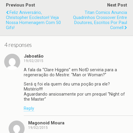
Previous Post
Next Post
Feliz Aniversário,
Titan Comics Anuncia
Christopher Eccleston! Veja
Quadrinhos Crossover Entre
Nossa Homenagem Com 50
Doutores, Escritos Por Paul
Gifs!
Cornell
4 responses
Jaboatão
19/02/2015
A fala da “Clare Higgins” em NotD serviria para a
regeneração do Mestre: “Man or Woman?”
Será q foi ela quem deu uma poção pra ele?
Mistério!!!!
Aguardando ansiosamente por um prequel “Night of
the Master”
Reply
Magonoid Moura
19/02/2015