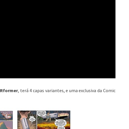
 Rformer
, terá 4 capas variantes, e uma exclusiva da Comic