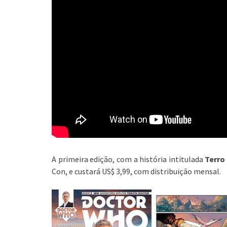
A primeira edição, com a história intitulada
Terro
Con, e custará US$ 3,99, com distribuição mensal.