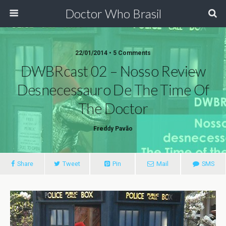
Doctor Who Brasil
22/01/2014 • 5 Comments
DWBRcast 02 – Nosso Review
Desnecessauro De The Time Of
The Doctor
Freddy Pavão
Share
Tweet
Pin
Mail
SMS