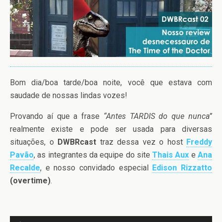
Bom dia/boa tarde/boa noite, você que estava com
saudade de nossas lindas vozes!
Provando aí que a frase
“Antes TARDIS do que nunca”
realmente existe e pode ser usada para diversas
situações, o
DWBRcast
traz dessa vez o host
Freddy
Pavão
, as integrantes da equipe do site
Thais Aux
e
Ana
Recalde
, e nosso convidado especial
Edison Rizzatto
(overtime)
.
Tocador