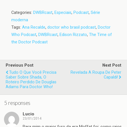
Categories:
DWBRcast
,
Especiais
,
Podcast
,
Série
moderna
Tags:
Ana Recalde
,
doctor who brasil podcast
,
Doctor
Who Podcast
,
DWBRcast
,
Edison Rizzato
,
The Time of
the Doctor Podcast
Previous Post
Next Post
Tudo O Que Você Precisa
Revelada A Roupa De Peter
Saber Sobre Shada, O
Capaldi!
Roteiro Perdido De Douglas
Adams Para Doctor Who!
5 responses
Lucio
23/01/2014
Para mim o maior furo da era Moffat foi: como raios