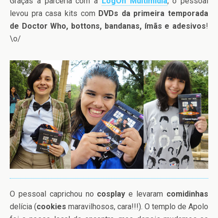
Graças à parceria com a
LogOn Multimídia
, o pessoal
levou pra casa kits com
DVDs da primeira temporada
de Doctor Who, bottons, bandanas, ímãs e adesivos
!
\o/
O pessoal caprichou no
cosplay
e levaram
comidinhas
delícia (
cookies
maravilhosos, cara!!!). O templo de Apolo