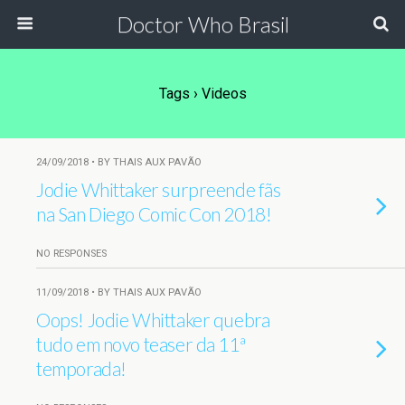
Doctor Who Brasil
Tags › Videos
24/09/2018 • BY THAIS AUX PAVÃO
Jodie Whittaker surpreende fãs
na San Diego Comic Con 2018!
NO RESPONSES
11/09/2018 • BY THAIS AUX PAVÃO
Oops! Jodie Whittaker quebra
tudo em novo teaser da 11ª
temporada!