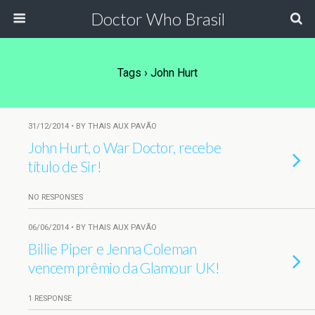
Doctor Who Brasil
Tags › John Hurt
31/12/2014 • BY THAIS AUX PAVÃO
John Hurt, o War Doctor, recebe
título de Sir!
NO RESPONSES
06/06/2014 • BY THAIS AUX PAVÃO
Billie Piper e Jenna Coleman
vencem prêmio da Glamour UK!
1 RESPONSE