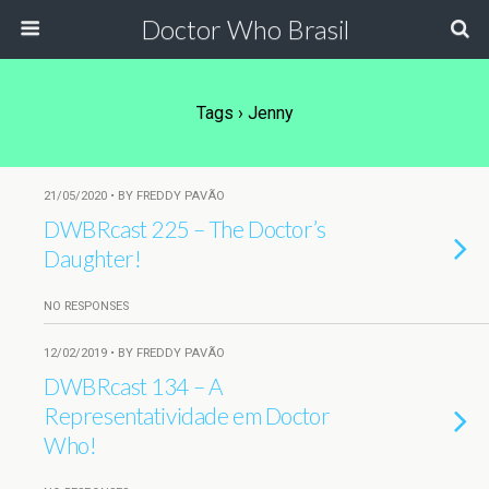
Doctor Who Brasil
Tags › Jenny
21/05/2020 • BY FREDDY PAVÃO
DWBRcast 225 – The Doctor’s
Daughter!
NO RESPONSES
12/02/2019 • BY FREDDY PAVÃO
DWBRcast 134 – A
Representatividade em Doctor
Who!