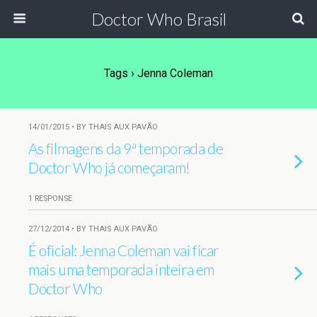
Doctor Who Brasil
Tags › Jenna Coleman
14/01/2015 • BY THAIS AUX PAVÃO
As filmagens da 9ª temporada de
Doctor Who já começaram!
1 RESPONSE
27/12/2014 • BY THAIS AUX PAVÃO
É oficial: Jenna Coleman vai ficar
mais uma temporada inteira em
Doctor Who