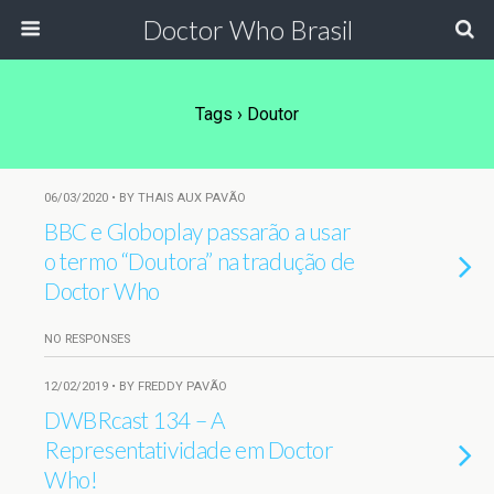
Doctor Who Brasil
Tags › Doutor
06/03/2020 • BY THAIS AUX PAVÃO
BBC e Globoplay passarão a usar
o termo “Doutora” na tradução de
Doctor Who
NO RESPONSES
12/02/2019 • BY FREDDY PAVÃO
DWBRcast 134 – A
Representatividade em Doctor
Who!