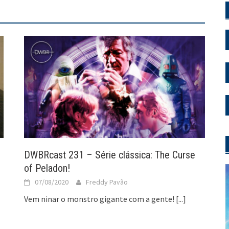
DWBRcast 231 – Série clássica: The Curse
of Peladon!
07/08/2020
Freddy Pavão
Vem ninar o monstro gigante com a gente!
[...]