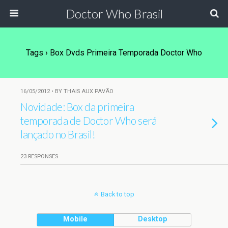
Doctor Who Brasil
Tags › Box Dvds Primeira Temporada Doctor Who
16/05/2012 • BY THAIS AUX PAVÃO
Novidade: Box da primeira
temporada de Doctor Who será
lançado no Brasil!
23 RESPONSES
Back to top
Mobile
Desktop