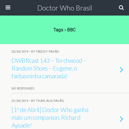
Doctor Who Brasil
Tags › BBC
02/04/2019 • BY FREDDY PAVÃO
DWBRcast 143 – Torchwood –
Random Shoes – Eugene, o
fantasminha camarada!
NO RESPONSES
01/04/2019 • BY THAIS AUX PAVÃO
[1º de Abril] Doctor Who ganha
mais um companion, Richard
Ayoade!