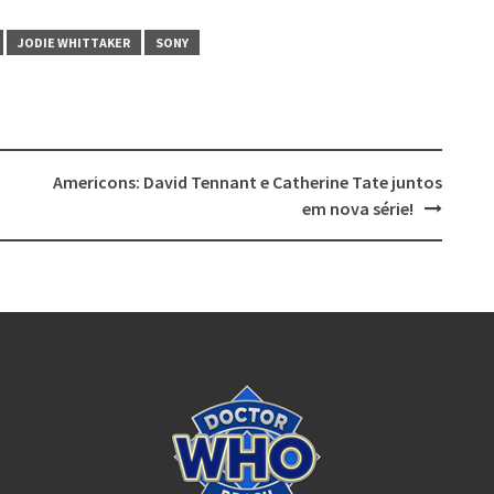
JODIE WHITTAKER
SONY
Americons: David Tennant e Catherine Tate juntos
em nova série!
Doctor Who