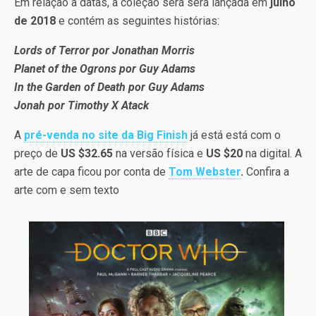
Em relação a datas, a coleção será será lançada em
julho
de 2018
e contém as seguintes histórias:
Lords of Terror por Jonathan Morris
Planet of the Ogrons por Guy Adams
In the Garden of Death por Guy Adams
Jonah por Timothy X Atack
A
pré-venda no site da Big Finish
já está está com o
preço de
US $32.65
na versão física e
US $20
na digital. A
arte de capa ficou por conta de
Tom Webster
.
Confira a
arte com e sem texto