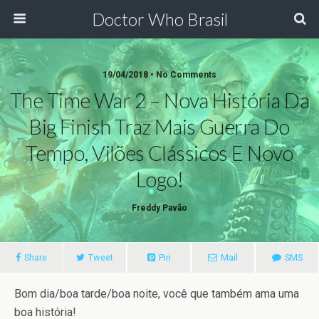
Doctor Who Brasil
19/04/2018 • No Comments
The Time War 2 – Nova História Da
Big Finish Traz Mais Guerra Do
Tempo, Vilões Clássicos E Novo
Logo!
Freddy Pavão
Share
Tweet
Pin
Mail
SMS
Bom dia/boa tarde/boa noite, você que também ama uma
boa história!