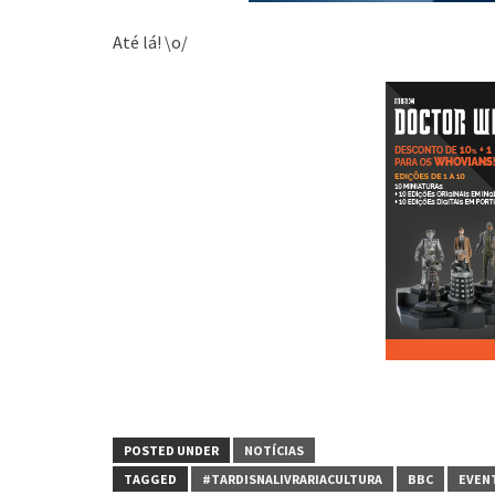
Até lá! \o/
POSTED UNDER
NOTÍCIAS
TAGGED
#TARDISNALIVRARIACULTURA
BBC
EVEN