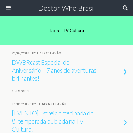
Doctor Who Brasil
Tags › TV Cultura
25/07/2018 • BY FREDDY PAVÃO
DWBRcast Especial de
Aniversário – 7 anos de aventuras
brilhantes!
1 RESPONSE
18/08/2015 • BY THAIS AUX PAVÃO
[EVENTO] Estreia antecipada da
8ª temporada dublada na TV
Cultura!