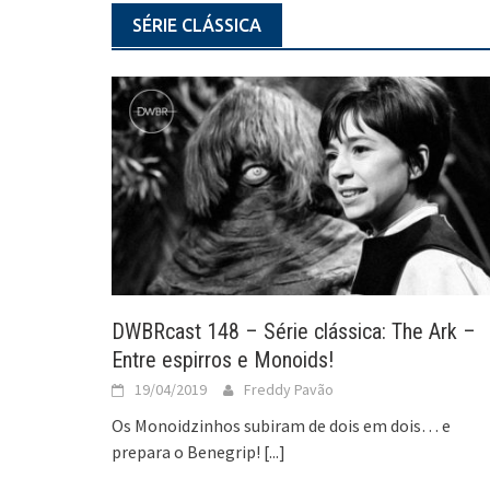
SÉRIE CLÁSSICA
DWBRcast 148 – Série clássica: The Ark –
Entre espirros e Monoids!
19/04/2019
Freddy Pavão
Os Monoidzinhos subiram de dois em dois… e
prepara o Benegrip!
[...]