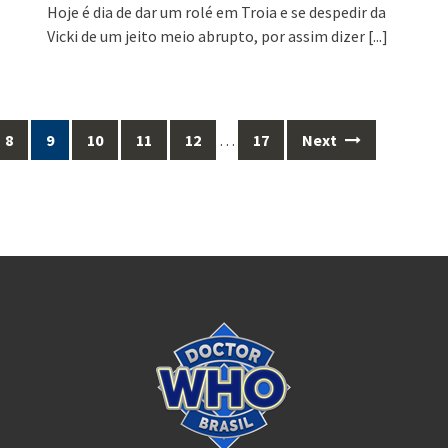
Hoje é dia de dar um rolé em Troia e se despedir da
Vicki de um jeito meio abrupto, por assim dizer
[...]
8
9
10
11
12
…
17
Next