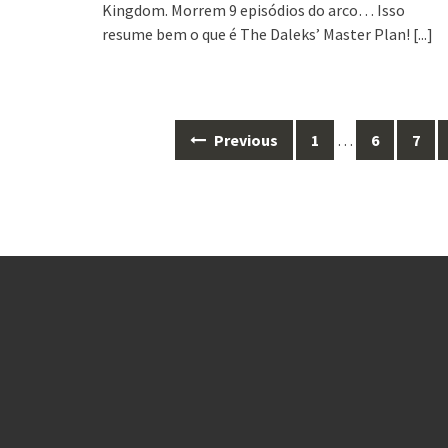
Kingdom. Morrem 9 episódios do arco… Isso
resume bem o que é The Daleks’ Master Plan!
[...]
Posts
Previous
1
…
6
7
navigation