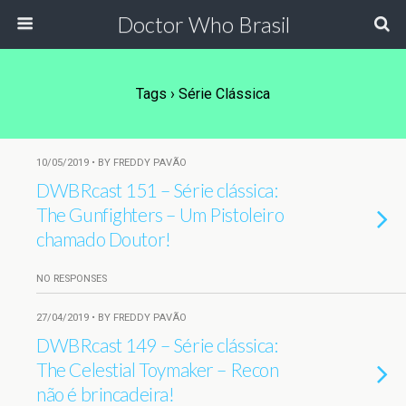
Doctor Who Brasil
Tags › Série Clássica
10/05/2019 • BY FREDDY PAVÃO
DWBRcast 151 – Série clássica:
The Gunfighters – Um Pistoleiro
chamado Doutor!
NO RESPONSES
27/04/2019 • BY FREDDY PAVÃO
DWBRcast 149 – Série clássica:
The Celestial Toymaker – Recon
não é brincadeira!