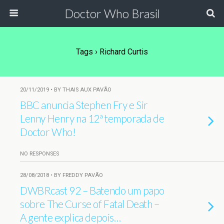
Doctor Who Brasil
Tags › Richard Curtis
20/11/2019 • BY THAIS AUX PAVÃO
BBC anuncia Stephen Fry e Sir
Lenny Henry na 12ª temporada de
Doctor Who!
NO RESPONSES
28/08/2018 • BY FREDDY PAVÃO
DWBRcast 92 – Batendo um papo
sobre The Curse of Fatal Death –
A gente explica depois…